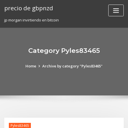
Skip
precio de gbpnzd
to
content
jp morgan invirtiendo en bitcoin
Category Pyles83465
Home
Archive by category "Pyles83465"
Pyles83465